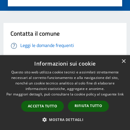
Contatta il comune
Leggi le domande frequenti
Richiedi Assistenza
×
Informazioni sui cookie
Chiama il comune 06934851
Questo sito web utilizza cookie tecnici e assimilati strettamente
necessari al corretto funzionamento e alla navigazione del sito,
Prenota un appuntamento
nonché un cookie tecnico analitico al solo fine di elaborare
informazioni statistiche, aggregate e anonime.
Per maggiori dettagli, può consultare la cookie policy al seguente
link
Problemi in città
RIFIUTA TUTTO
ACCETTA TUTTO
Segnala disservizio
MOSTRA DETTAGLI