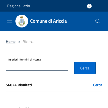
Salta al contenuto principale
Regione Lazio
Comune di Ariccia
Home
>
Ricerca
Inserisci i termini di ricerca
Cerca
56024 Risultati
Cerca
[results] Risultati