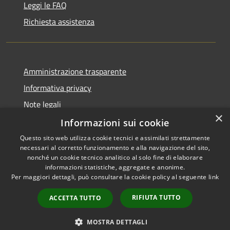
Leggi le FAQ
Richiesta assistenza
Amministrazione trasparente
Informativa privacy
Note legali
×
Dichiarazione di accessibilità
Informazioni sui cookie
Questo sito web utilizza cookie tecnici e assimilati strettamente
necessari al corretto funzionamento e alla navigazione del sito,
nonché un cookie tecnico analitico al solo fine di elaborare
informazioni statistiche, aggregate e anonime.
RSS
Copyright © 2026 • Comune di
Per maggiori dettagli, può consultare la cookie policy al seguente
link
Accessibilità
Ariccia • Powered by
Privacy
Municipium
Accesso
•
RIFIUTA TUTTO
ACCETTA TUTTO
Cookie
redazione
Mappa del sito
MOSTRA DETTAGLI