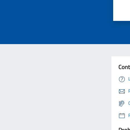
Cont
Prob