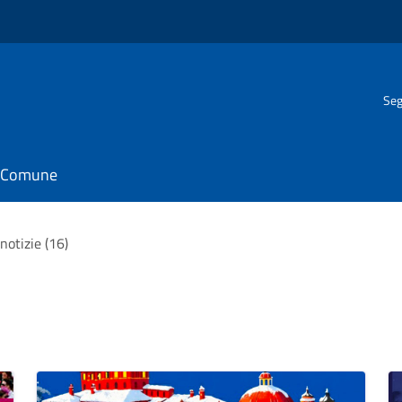
Seg
il Comune
 notizie (16)