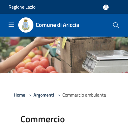
Salta al contenuto principale
Regione Lazio
Comune di Ariccia
Home
>
Argomenti
>
Commercio ambulante
Commercio