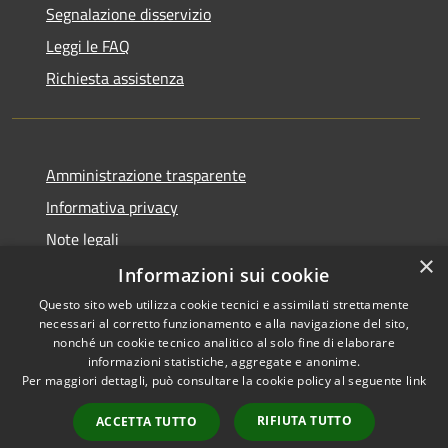
Segnalazione disservizio
Leggi le FAQ
Richiesta assistenza
Amministrazione trasparente
Informativa privacy
Note legali
×
Dichiarazione di accessibilità
Informazioni sui cookie
Questo sito web utilizza cookie tecnici e assimilati strettamente
necessari al corretto funzionamento e alla navigazione del sito,
nonché un cookie tecnico analitico al solo fine di elaborare
informazioni statistiche, aggregate e anonime.
RSS
Copyright © 2026 • Comune di
Per maggiori dettagli, può consultare la cookie policy al seguente
link
Accessibilità
Ariccia • Powered by
Privacy
Municipium
Accesso
•
RIFIUTA TUTTO
ACCETTA TUTTO
Cookie
redazione