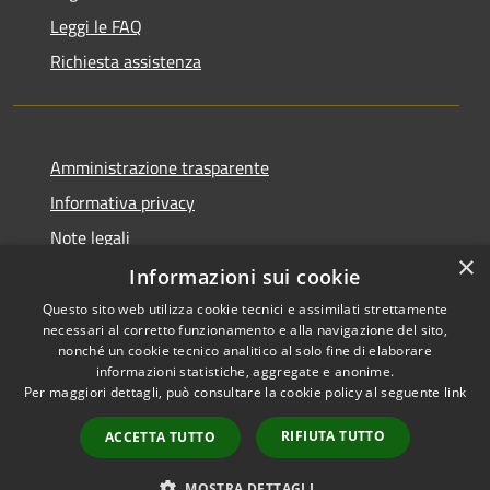
Leggi le FAQ
Richiesta assistenza
Amministrazione trasparente
Informativa privacy
Note legali
×
Dichiarazione di accessibilità
Informazioni sui cookie
Questo sito web utilizza cookie tecnici e assimilati strettamente
necessari al corretto funzionamento e alla navigazione del sito,
nonché un cookie tecnico analitico al solo fine di elaborare
informazioni statistiche, aggregate e anonime.
RSS
Copyright © 2026 • Comune di
Per maggiori dettagli, può consultare la cookie policy al seguente
link
Accessibilità
Ariccia • Powered by
Privacy
Municipium
Accesso
•
RIFIUTA TUTTO
ACCETTA TUTTO
Cookie
redazione
Mappa del sito
MOSTRA DETTAGLI