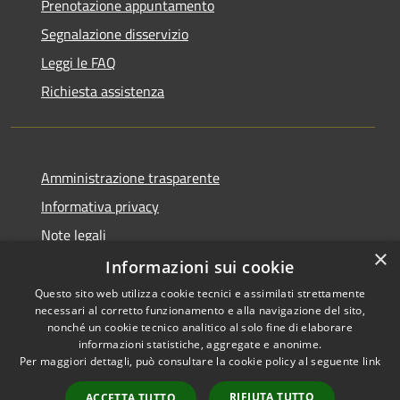
Prenotazione appuntamento
Segnalazione disservizio
Leggi le FAQ
Richiesta assistenza
Amministrazione trasparente
Informativa privacy
Note legali
×
Dichiarazione di accessibilità
Informazioni sui cookie
Questo sito web utilizza cookie tecnici e assimilati strettamente
necessari al corretto funzionamento e alla navigazione del sito,
nonché un cookie tecnico analitico al solo fine di elaborare
informazioni statistiche, aggregate e anonime.
RSS
Copyright © 2026 • Comune di
Per maggiori dettagli, può consultare la cookie policy al seguente
link
Accessibilità
Ariccia • Powered by
Privacy
Municipium
Accesso
•
RIFIUTA TUTTO
ACCETTA TUTTO