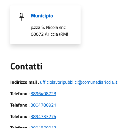
Municipio
p.zza S. Nicola snc
00072 Ariccia (RM)
Utili
Contatti
Indirizzo mail
:
ufficiolavoripubblici@comunediariccia.it
Telefono
:
3896408723
Telefono
:
3804780921
Telefono
:
3894733274
Telefono
:
3891570017