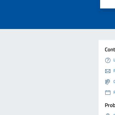
Cont
Prob