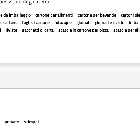
sposizione degli utenti.
e da imballaggio
cartone per alimenti
cartone per bevande
cartoni pi
a o cartone
fogli di cartone
fotocopie
giornali
giornali e riviste
imball
i
riviste
sacchetti di carta
scatola in cartone per pizza
scatole per al
e
pomate
sciroppi