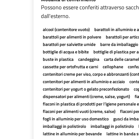
Possono essere conferiti attraverso sacchi 
dall'esterno.
alcool (contenitore vuoto)
barattoli in alluminio e a
barattoli per alimenti in polvere
barattoli per artico
barattoli per salviette umide
barre da imballaggio 
bottiglie di acqua e bibite
bottiglie di plastica per a
buste in plastica
candeggina
carta delle carame
cassette per ortofrutta e carni
cellophane
confez
contenitori creme per viso, corpo e abbronzanti (con
contenitori per alimenti in alluminio e acciaio
conte
contenitori per yogurt o gelato preconfezionato
cop
dispensatori per alimenti (creme, salse, yogurt)
fi
flaconi in plastica di prodotti per l’igiene personale e
flaconi per alimenti vuoti (creme, salse)
flaconi pe
fogli in alluminio per uso domestico
gusci da imbal
imballaggi in polistirolo
imballaggi in polistirolo
lattine in alluminio per bevande
lattine in banda 