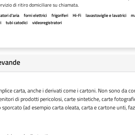
rvizio di ritiro domiciliare su chiamata.
atori d'aria
forni elettrici
frigoriferi
Hi-Fi
lavastoviglie e lavatrici
ma
i
tubi catodici
videoregistratori
bevande
emplice carta, anche i derivati come i cartoni. Non sono da co
tenitori di prodotti pericolosi, carte sintetiche, carte fotograf
o sporcato (ad esempio carta oleata, carta e cartone unti, fazz