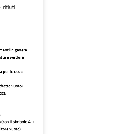
rifiuti
imenti in genere
utta e verdura
ca per le uova
chetto vuoto)
tica
a
o (con il simbolo AL)
itore vuoto)