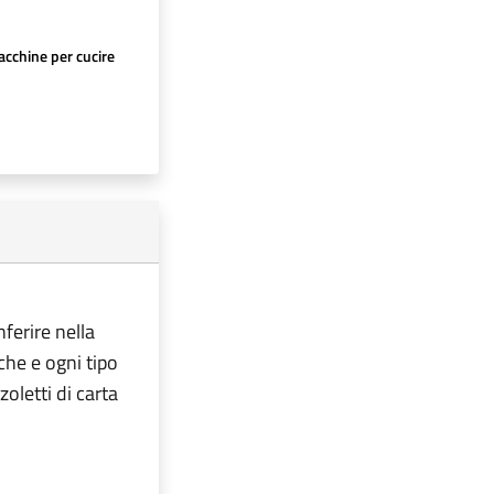
cchine per cucire
nferire nella
iche e ogni tipo
oletti di carta