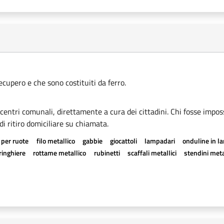
recupero e che sono costituiti da ferro.
i centri comunali, direttamente a cura dei cittadini. Chi fosse imposs
di ritiro domiciliare su chiamata.
 per ruote
filo metallico
gabbie
giocattoli
lampadari
onduline in l
ringhiere
rottame metallico
rubinetti
scaffali metallici
stendini metal