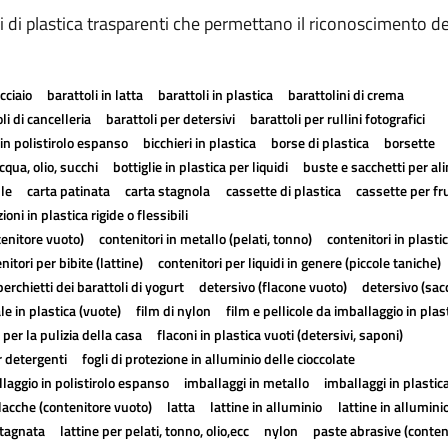
di plastica trasparenti che permettano il riconoscimento dei 
cciaio
barattoli in latta
barattoli in plastica
barattolini di crema
li di cancelleria
barattoli per detersivi
barattoli per rullini fotografici
in polistirolo espanso
bicchieri in plastica
borse di plastica
borsette
cqua, olio, succhi
bottiglie in plastica per liquidi
buste e sacchetti per al
lle
carta patinata
carta stagnola
cassette di plastica
cassette per fr
ioni in plastica rigide o flessibili
tenitore vuoto)
contenitori in metallo (pelati, tonno)
contenitori in plasti
nitori per bibite (lattine)
contenitori per liquidi in genere (piccole taniche)
erchietti dei barattoli di yogurt
detersivo (flacone vuoto)
detersivo (sac
ale in plastica (vuote)
film di nylon
film e pellicole da imballaggio in plas
 per la pulizia della casa
flaconi in plastica vuoti (detersivi, saponi)
r detergenti
fogli di protezione in alluminio delle cioccolate
laggio in polistirolo espanso
imballaggi in metallo
imballaggi in plastic
lacche (contenitore vuoto)
latta
lattine in alluminio
lattine in allumini
stagnata
lattine per pelati, tonno, olio,ecc
nylon
paste abrasive (conten