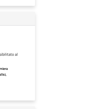
ibilitato al
amiera
lici,