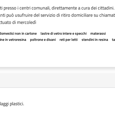
ti presso i centri comunali, direttamente a cura dei cittadini.
nti può usufruire del servizio di ritiro domiciliare su chiama
tuato di mercoledì
odomestici non in cartone
lastre di vetro intere e specchi
materassi
ne in vetroresina
poltrone e divani
reti per letti
stendini in resina
t
aggi plastici.