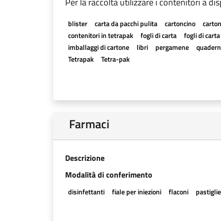
Per la raccolta utilizzare i contenitori a di
blister
carta da pacchi pulita
cartoncino
carton
contenitori in tetrapak
fogli di carta
fogli di cart
imballaggi di cartone
libri
pergamene
quadern
Tetrapak
Tetra-pak
Farmaci
Descrizione
Modalità di conferimento
disinfettanti
fiale per iniezioni
flaconi
pastigli