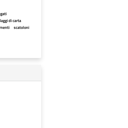
egati
aggi di carta
imenti
scatoloni