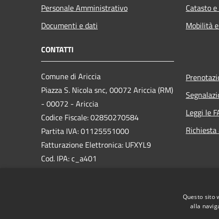
Personale Amministrativo
Catasto e
Documenti e dati
Mobilità e
CONTATTI
Comune di Ariccia
Prenotaz
Piazza S. Nicola snc, 00072 Ariccia (RM)
Segnalazi
- 00072 - Ariccia
Leggi le 
Codice Fiscale: 02850270584
Richiesta
Partita IVA: 01125551000
Fatturazione Elettronica: UFXYL9
Cod. IPA: c_a401
PEC:
protocollo@pec.comunediariccia.it
Questo sito 
Centralino Unico: 06934851
alla navig