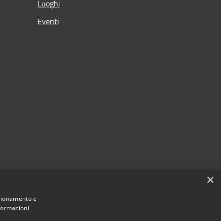
Luoghi
Eventi
×
nzionamento e
nformazioni