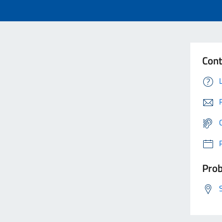
Cont
Prob