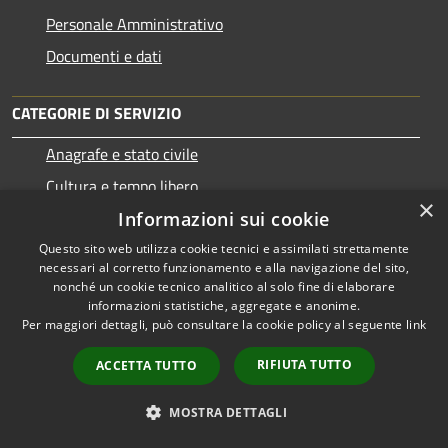
Personale Amministrativo
Documenti e dati
CATEGORIE DI SERVIZIO
Anagrafe e stato civile
Cultura e tempo libero
×
Vita lavorativa
Informazioni sui cookie
Imprese e Commercio
Questo sito web utilizza cookie tecnici e assimilati strettamente
necessari al corretto funzionamento e alla navigazione del sito,
Appalti pubblici
nonché un cookie tecnico analitico al solo fine di elaborare
informazioni statistiche, aggregate e anonime.
Catasto e urbanistica
Per maggiori dettagli, può consultare la cookie policy al seguente
link
Mobilità e trasporti
RIFIUTA TUTTO
ACCETTA TUTTO
MOSTRA DETTAGLI
Educazione e formazione