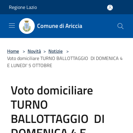
Salta al contenuto principale
Regione Lazio
Comune di Ariccia
Home
>
Novità
>
Notizie
>
Voto domiciliare TURNO BALLOTTAGGIO DI DOMENICA 4
E LUNEDI’ 5 OTTOBRE
Voto domiciliare
TURNO
BALLOTTAGGIO DI
DOMENICA 4 E