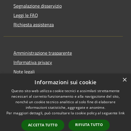
Segnalazione disservizio
Leggi le FAQ
Richiesta assistenza
Amministrazione trasparente
Informativa privacy
Note legali
×
Dichiarazione di accessibilità
Informazioni sui cookie
Questo sito web utilizza cookie tecnici e assimilati strettamente
necessari al corretto funzionamento e alla navigazione del sito,
nonché un cookie tecnico analitico al solo fine di elaborare
informazioni statistiche, aggregate e anonime.
RSS
Copyright © 2026 • Comune di
Per maggiori dettagli, può consultare la cookie policy al seguente
link
Accessibilità
Ariccia • Powered by
Privacy
Municipium
Accesso
•
RIFIUTA TUTTO
ACCETTA TUTTO