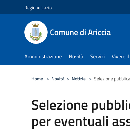
Salta al contenuto principale
Regione Lazio
Comune di Ariccia
Amministrazione
Novità
Servizi
Vivere 
Home
>
Novità
>
Notizie
>
Selezione pubblic
Selezione pubbli
per eventuali as