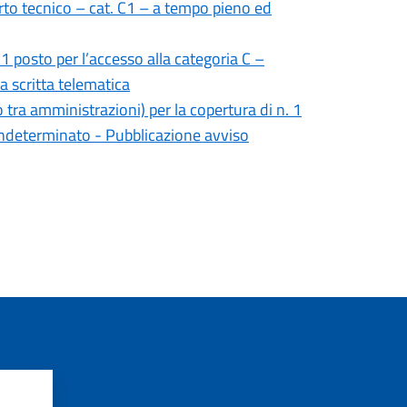
erto tecnico – cat. C1 – a tempo pieno ed
1 posto per l’accesso alla categoria C –
 scritta telematica
 tra amministrazioni) per la copertura di n. 1
 indeterminato - Pubblicazione avviso