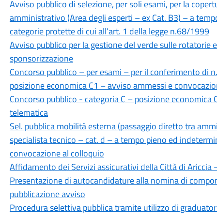
Avviso pubblico di selezione, per soli esami, per la copert
amministrativo (Area degli esperti – ex Cat. B3) – a temp
categorie protette di cui all’art. 1 della legge n.68/1999
Avviso pubblico per la gestione del verde sulle rotatorie e
sponsorizzazione
Concorso pubblico – per esami – per il conferimento di n.
posizione economica C1 – avviso ammessi e convocazion
Concorso pubblico - categoria C – posizione economica C
telematica
Sel. pubblica mobilità esterna (passaggio diretto tra ammi
specialista tecnico – cat. d – a tempo pieno ed indete
convocazione al colloquio
Affidamento dei Servizi assicurativi della Città di Aricci
Presentazione di autocandidature alla nomina di compone
pubblicazione avviso
Procedura selettiva pubblica tramite utilizzo di graduatorie