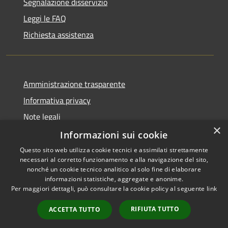
Segnalazione disservizio
Leggi le FAQ
Richiesta assistenza
Amministrazione trasparente
Informativa privacy
Note legali
×
Dichiarazione di accessibilità
Informazioni sui cookie
Questo sito web utilizza cookie tecnici e assimilati strettamente
necessari al corretto funzionamento e alla navigazione del sito,
nonché un cookie tecnico analitico al solo fine di elaborare
informazioni statistiche, aggregate e anonime.
RSS
Copyright © 2026 • Comune di
Per maggiori dettagli, può consultare la cookie policy al seguente
link
Accessibilità
Ariccia • Powered by
Privacy
Municipium
Accesso
•
RIFIUTA TUTTO
ACCETTA TUTTO
Cookie
redazione