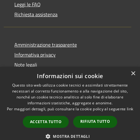
Leggi le FAQ
Richiesta assistenza
Amministrazione trasparente
Informativa privacy
Note legali
×
Dichiarazione di accessibilità
Informazioni sui cookie
Questo sito web utilizza cookie tecnici e assimilati strettamente
necessari al corretto funzionamento e alla navigazione del sito,
nonché un cookie tecnico analitico al solo fine di elaborare
informazioni statistiche, aggregate e anonime.
RSS
Copyright © 2026 • Comune di
Per maggiori dettagli, può consultare la cookie policy al seguente
link
Accessibilità
Ariccia • Powered by
Privacy
Municipium
Accesso
•
RIFIUTA TUTTO
ACCETTA TUTTO
Cookie
redazione
Mappa del sito
MOSTRA DETTAGLI