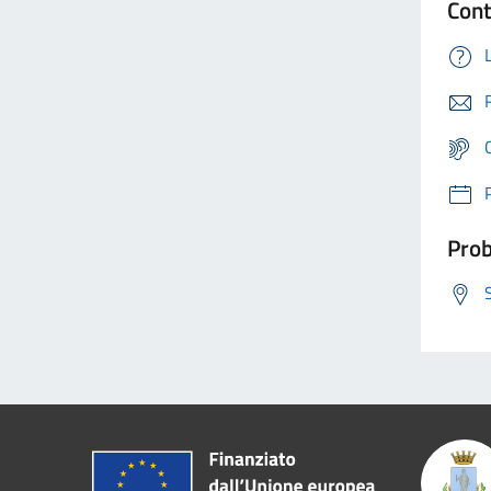
Cont
Prob