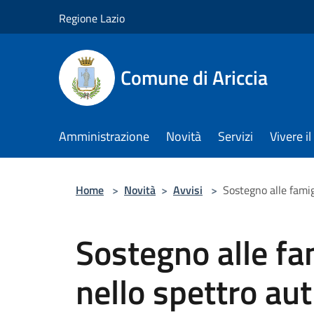
Salta al contenuto principale
Regione Lazio
Comune di Ariccia
Amministrazione
Novità
Servizi
Vivere 
Home
>
Novità
>
Avvisi
>
Sostegno alle famig
Sostegno alle fa
nello spettro auti