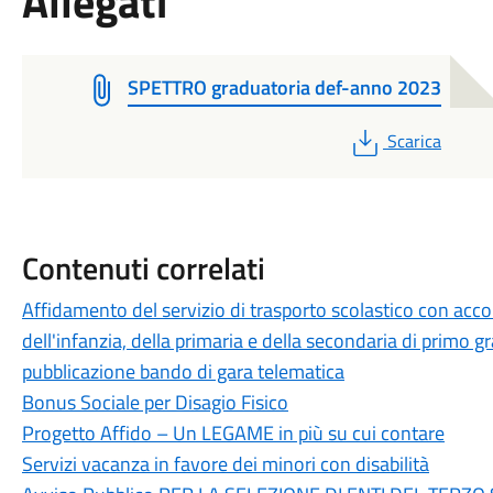
Allegati
SPETTRO graduatoria def-anno 2023
PDF
Scarica
Contenuti correlati
Affidamento del servizio di trasporto scolastico con acc
dell'infanzia, della primaria e della secondaria di prim
pubblicazione bando di gara telematica
Bonus Sociale per Disagio Fisico
Progetto Affido – Un LEGAME in più su cui contare
Servizi vacanza in favore dei minori con disabilità