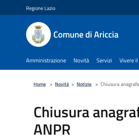
Salta al contenuto principale
Regione Lazio
Comune di Ariccia
Amministrazione
Novità
Servizi
Vivere 
Home
>
Novità
>
Notizie
>
Chiusura anagraf
Chiusura anagra
ANPR