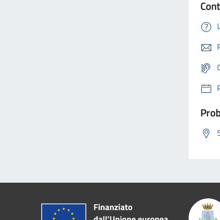
Cont
Prob