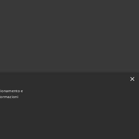
×
nzionamento e
nformazioni
Municipium
Accesso redazione
di Ariccia • Powered by
•