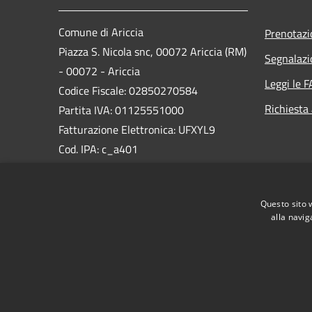
Comune di Ariccia
Prenotaz
Piazza S. Nicola snc, 00072 Ariccia (RM)
Segnalazi
- 00072 - Ariccia
Leggi le 
Codice Fiscale: 02850270584
Richiesta
Partita IVA: 01125551000
Fatturazione Elettronica: UFXYL9
Cod. IPA: c_a401
PEC:
protocollo@pec.comunediariccia.it
Questo sito 
Centralino Unico: 06934851
alla navig
RSS
Accessibilità
Privacy
Cookie
Mappa de