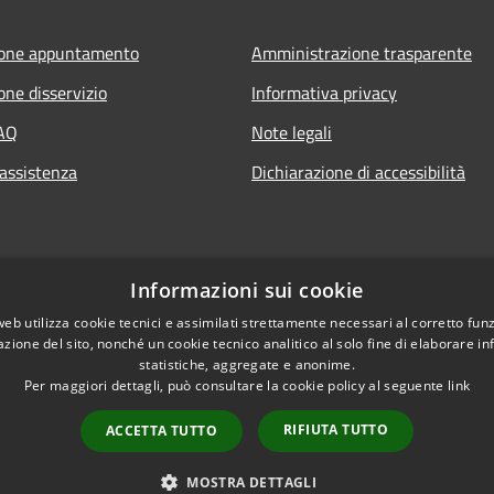
ione appuntamento
Amministrazione trasparente
one disservizio
Informativa privacy
FAQ
Note legali
 assistenza
Dichiarazione di accessibilità
Informazioni sui cookie
web utilizza cookie tecnici e assimilati strettamente necessari al corretto fu
azione del sito, nonché un cookie tecnico analitico al solo fine di elaborare i
statistiche, aggregate e anonime.
Per maggiori dettagli, può consultare la cookie policy al seguente
link
RIFIUTA TUTTO
ACCETTA TUTTO
l sito
Copyright © 2026 • Comune 
MOSTRA DETTAGLI