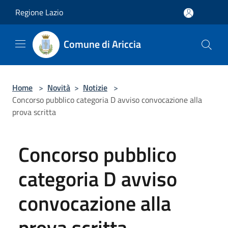
Salta al contenuto principale
Regione Lazio
Comune di Ariccia
Home
>
Novità
>
Notizie
>
Concorso pubblico categoria D avviso convocazione alla
prova scritta
Concorso pubblico
categoria D avviso
convocazione alla
prova scritta