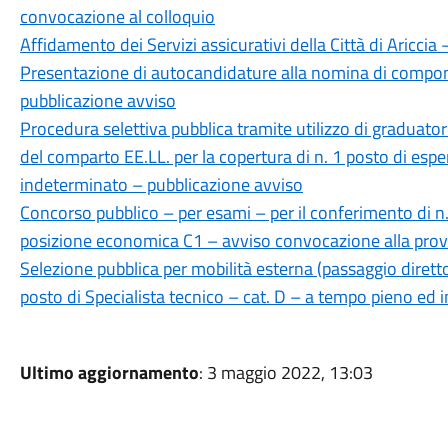
convocazione al colloquio
Affidamento dei Servizi assicurativi della Città di Aricci
Presentazione di autocandidature alla nomina di compone
pubblicazione avviso
Procedura selettiva pubblica tramite utilizzo di graduatorie
del comparto EE.LL. per la copertura di n. 1 posto di esp
indeterminato – pubblicazione avviso
Concorso pubblico – per esami – per il conferimento di n.
posizione economica C1 – avviso convocazione alla prova
Selezione pubblica per mobilità esterna (passaggio diretto
posto di Specialista tecnico – cat. D – a tempo pieno ed
Ultimo aggiornamento
: 3 maggio 2022, 13:03