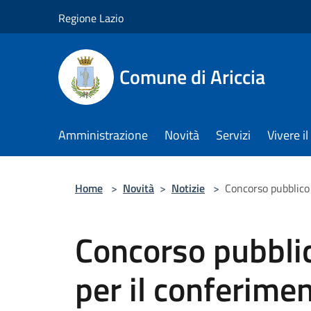
Salta al contenuto principale
Regione Lazio
Comune di Ariccia
Amministrazione
Novità
Servizi
Vivere 
Home
>
Novità
>
Notizie
>
Concorso pubblico 
Concorso pubbli
per il conferimen