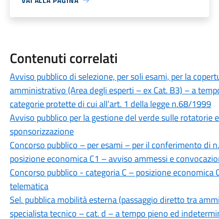
VAI ALLA PAGINA
Contenuti correlati
Avviso pubblico di selezione, per soli esami, per la copert
amministrativo (Area degli esperti – ex Cat. B3) – a temp
categorie protette di cui all’art. 1 della legge n.68/1999
Avviso pubblico per la gestione del verde sulle rotatorie e
sponsorizzazione
Concorso pubblico – per esami – per il conferimento di n.
posizione economica C1 – avviso ammessi e convocazion
Concorso pubblico - categoria C – posizione economica C
telematica
Sel. pubblica mobilità esterna (passaggio diretto tra ammi
specialista tecnico – cat. d – a tempo pieno ed indete