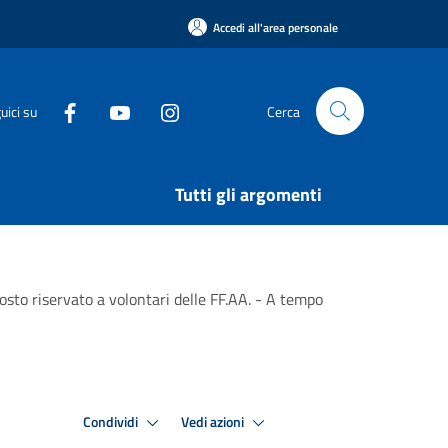
Accedi all'area personale
uici su
Cerca
Tutti gli argomenti
posto riservato a volontari delle FF.AA. - A tempo
Condividi
Vedi azioni