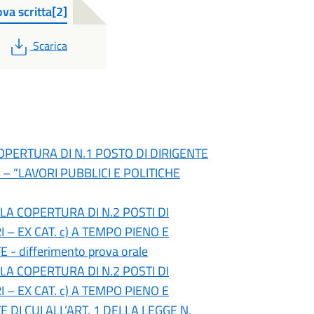
va scritta[2]
PDF
Scarica
OPERTURA DI N.1 POSTO DI DIRIGENTE
 – “LAVORI PUBBLICI E POLITICHE
 LA COPERTURA DI N.2 POSTI DI
– EX CAT. c) A TEMPO PIENO E
 differimento prova orale
 LA COPERTURA DI N.2 POSTI DI
– EX CAT. c) A TEMPO PIENO E
DI CUI ALL’ART. 1 DELLA LEGGE N.