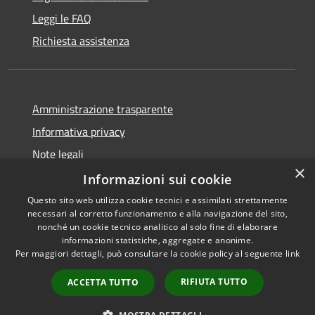
Leggi le FAQ
Richiesta assistenza
Amministrazione trasparente
Informativa privacy
Note legali
×
Dichiarazione di accessibilità
Informazioni sui cookie
Questo sito web utilizza cookie tecnici e assimilati strettamente
necessari al corretto funzionamento e alla navigazione del sito,
nonché un cookie tecnico analitico al solo fine di elaborare
informazioni statistiche, aggregate e anonime.
RSS
Copyright © 2026 • Comune di
Per maggiori dettagli, può consultare la cookie policy al seguente
link
Accessibilità
Ariccia • Powered by
Privacy
Municipium
Accesso
•
RIFIUTA TUTTO
ACCETTA TUTTO
Cookie
redazione
Mappa del sito