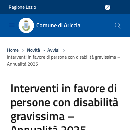
Salta al contenuto principale
Regione Lazio
Comune di Ariccia
Home
>
Novità
>
Avvisi
>
Interventi in favore di persone con disabilità gravissima –
Annualità 2025
Interventi in favore di
persone con disabilità
gravissima –
Annualità 2025