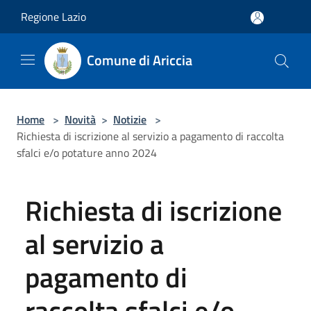
Salta al contenuto principale
Regione Lazio
Comune di Ariccia
Home
>
Novità
>
Notizie
>
Richiesta di iscrizione al servizio a pagamento di raccolta
sfalci e/o potature anno 2024
Richiesta di iscrizione
al servizio a
pagamento di
raccolta sfalci e/o