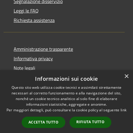
Segnalazione disservizio
Leggi le FAQ
Richiesta assistenza
Amministrazione trasparente
Informativa privacy
Note legali
×
Dichiarazione di accessibilità
Informazioni sui cookie
Questo sito web utilizza cookie tecnici e assimilati strettamente
necessari al corretto funzionamento e alla navigazione del sito,
nonché un cookie tecnico analitico al solo fine di elaborare
informazioni statistiche, aggregate e anonime.
RSS
Copyright © 2026 • Comune di
Per maggiori dettagli, può consultare la cookie policy al seguente
link
Accessibilità
Ariccia • Powered by
Privacy
Municipium
Accesso
•
RIFIUTA TUTTO
ACCETTA TUTTO
Cookie
redazione