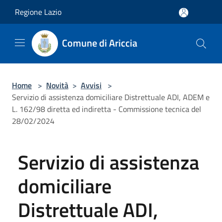
Salta al contenuto principale
Regione Lazio
Comune di Ariccia
Home
>
Novità
>
Avvisi
>
Servizio di assistenza domiciliare Distrettuale ADI, ADEM e
L. 162/98 diretta ed indiretta - Commissione tecnica del
28/02/2024
Servizio di assistenza
domiciliare
Distrettuale ADI,