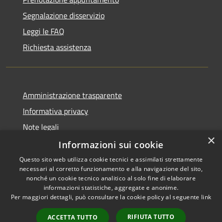
Segnalazione disservizio
Leggi le FAQ
Richiesta assistenza
Amministrazione trasparente
Informativa privacy
Note legali
×
Dichiarazione di accessibilità
Informazioni sui cookie
Questo sito web utilizza cookie tecnici e assimilati strettamente
necessari al corretto funzionamento e alla navigazione del sito,
nonché un cookie tecnico analitico al solo fine di elaborare
informazioni statistiche, aggregate e anonime.
RSS
Copyright © 2026 • Comune di
Per maggiori dettagli, può consultare la cookie policy al seguente
link
Accessibilità
Ariccia • Powered by
Privacy
Municipium
Accesso
•
RIFIUTA TUTTO
ACCETTA TUTTO