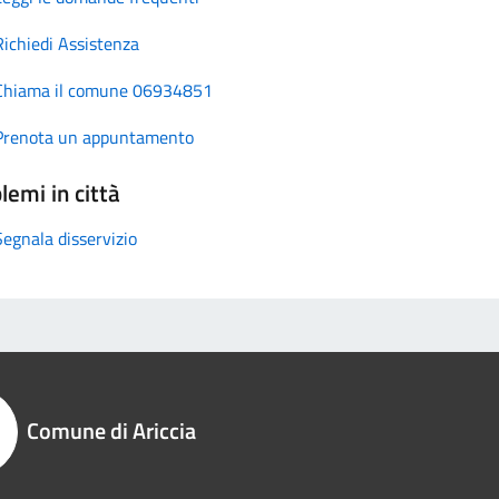
Richiedi Assistenza
Chiama il comune 06934851
Prenota un appuntamento
lemi in città
Segnala disservizio
Comune di Ariccia