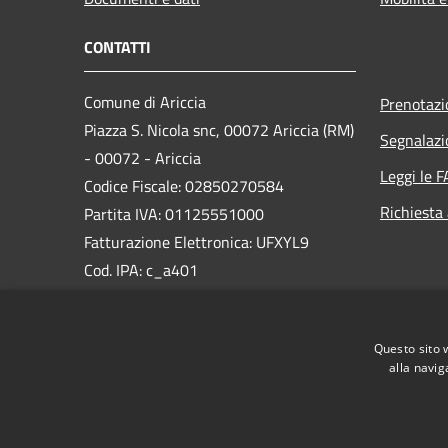
CONTATTI
Comune di Ariccia
Prenotaz
Piazza S. Nicola snc, 00072 Ariccia (RM)
Segnalazi
- 00072 - Ariccia
Leggi le 
Codice Fiscale: 02850270584
Richiesta
Partita IVA: 01125551000
Fatturazione Elettronica: UFXYL9
Cod. IPA: c_a401
PEC:
protocollo@pec.comunediariccia.it
Questo sito 
Centralino Unico: 06934851
alla navig