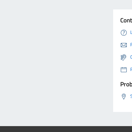
Cont
Prob