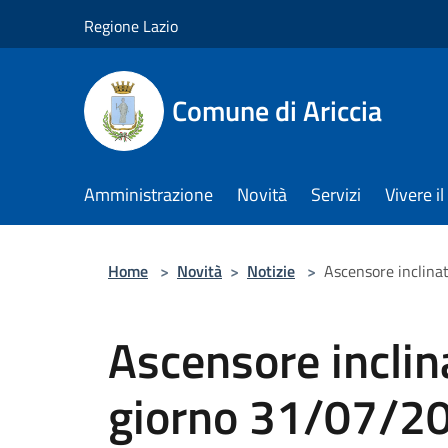
Salta al contenuto principale
Regione Lazio
Comune di Ariccia
Amministrazione
Novità
Servizi
Vivere 
Home
>
Novità
>
Notizie
>
Ascensore inclinat
Ascensore inclina
giorno 31/07/20