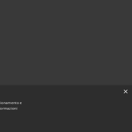
×
nzionamento e
nformazioni