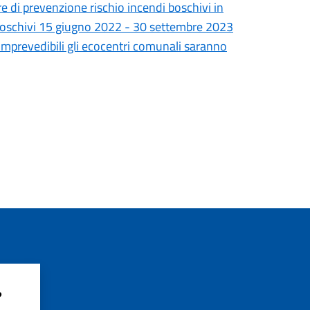
e di prevenzione rischio incendi boschivi in
i boschivi 15 giugno 2022 - 30 settembre 2023
d imprevedibili gli ecocentri comunali saranno
?