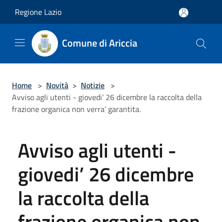
Salta al contenuto principale
Regione Lazio
Comune di Ariccia
Home
>
Novità
>
Notizie
>
Avviso agli utenti - giovedi’ 26 dicembre la raccolta della
frazione organica non verra’ garantita.
Avviso agli utenti -
giovedi’ 26 dicembre
la raccolta della
frazione organica non