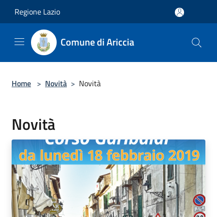
Salta al contenuto principale
Regione Lazio
Comune di Ariccia
Home
>
Novità
>
Novità
Novità