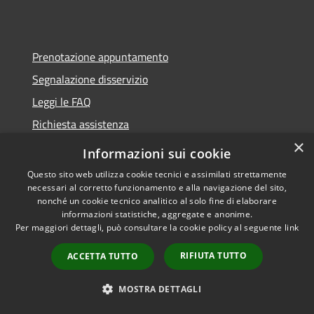
Prenotazione appuntamento
Segnalazione disservizio
Leggi le FAQ
Richiesta assistenza
×
Informazioni sui cookie
Questo sito web utilizza cookie tecnici e assimilati strettamente
necessari al corretto funzionamento e alla navigazione del sito,
Amministrazione trasparente
nonché un cookie tecnico analitico al solo fine di elaborare
Informativa privacy
informazioni statistiche, aggregate e anonime.
Per maggiori dettagli, può consultare la cookie policy al seguente
link
Note legali
RIFIUTA TUTTO
ACCETTA TUTTO
Dichiarazione di accessibilità
MOSTRA DETTAGLI